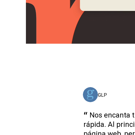
GLP
Nos encanta t
rápida. Al prin
página web, per