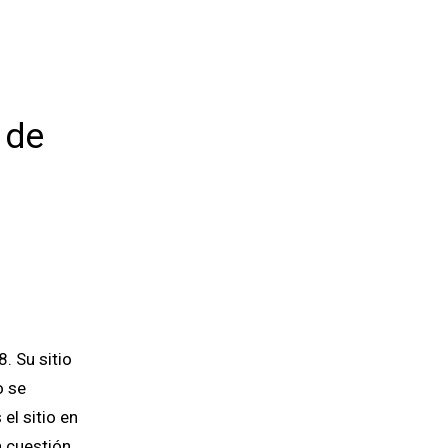
 de
. Su sitio
o se
el sitio en
 cuestión