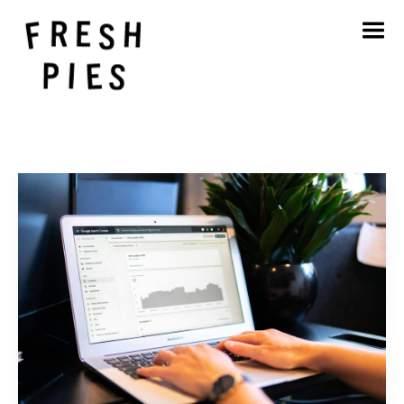
Hjem
Om
Hva vi gjør
Vårt arbeid
Blogg
Kontakt