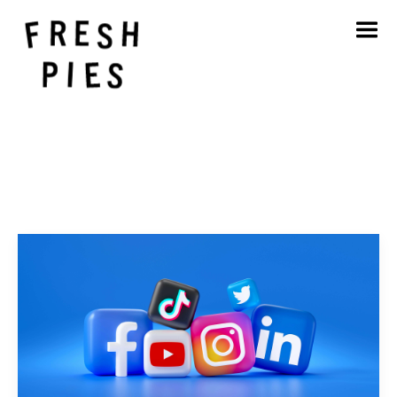
Hjem
Om
Hva vi gjør
Vårt arbeid
Blogg
Kontakt