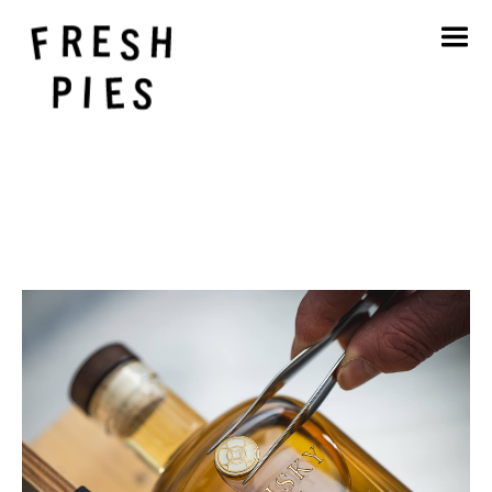
Strona główna
O
Czym się zajmujemy
Nasza praca
Blog
Kontakt