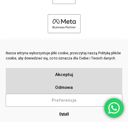
Nasza witryna wykorzystuje pliki cookie, przeczytaj naszą Politykę plików
cookie, aby dowiedzieć się, co to oznacza dla Ciebie i Twoich danych.
©
2026 FRESH PIES LTD - WSZELKIE PRAWA ZASTRZEŻONE
Akceptuj
Polityka prywatności i plików cookie
Baza wiedzy
Odmowa
Sitemap
Preferencje
{tytuł}