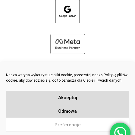
Nasza witryna wykorzystuje pliki cookie, przeczytaj naszą Politykę plików
cookie, aby dowiedzieć się, co to oznacza dla Ciebie i Twoich danych.
©
2026 FRESH PIES LTD - WSZELKIE PRAWA ZASTRZEŻONE
Akceptuj
Polityka prywatności i plików cookie
Baza wiedzy
Odmowa
Sitemap
Preferencje