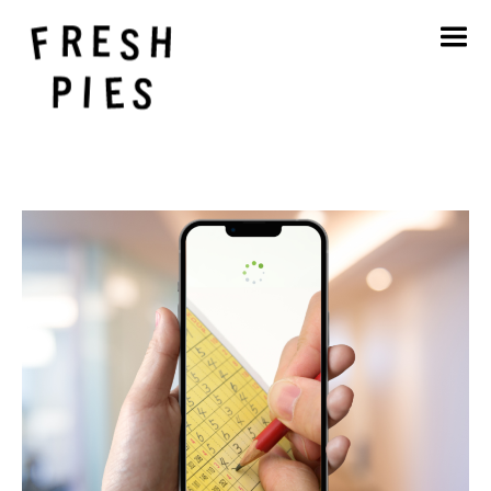
Strona główna
O
Czym się zajmujemy
Nasza praca
Blog
Kontakt