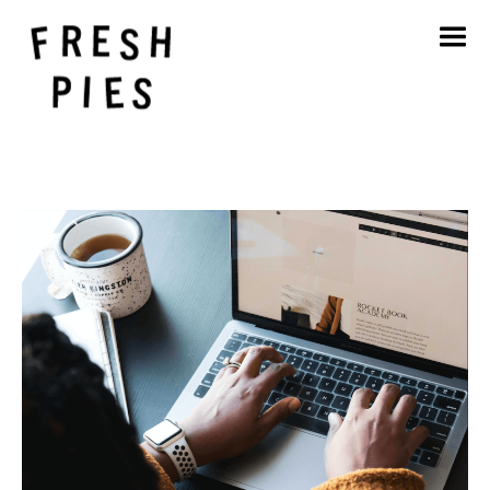
Strona główna
O
Czym się zajmujemy
Nasza praca
Blog
Kontakt