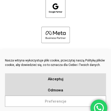
Nasza witryna wykorzystuje pliki cookie, przeczytaj naszą Politykę plików
cookie, aby dowiedzieć się, co to oznacza dla Ciebie i Twoich danych.
©
2026 FRESH PIES LTD - WSZELKIE PRAWA ZASTRZEŻONE
Akceptuj
Polityka prywatności i plików cookie
Baza wiedzy
Odmowa
Sitemap
Preferencje