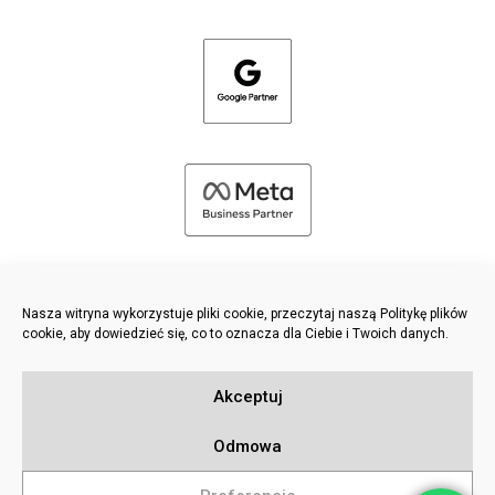
Nasza witryna wykorzystuje pliki cookie, przeczytaj naszą Politykę plików
cookie, aby dowiedzieć się, co to oznacza dla Ciebie i Twoich danych.
©
2026 FRESH PIES LTD - WSZELKIE PRAWA ZASTRZEŻONE
Akceptuj
Polityka prywatności i plików cookie
Baza wiedzy
Odmowa
Sitemap