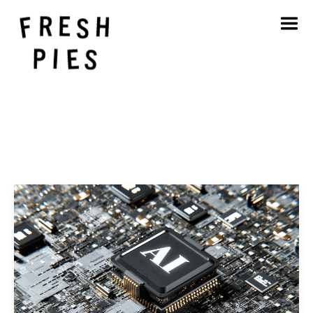
Strona główna
O
Czym się zajmujemy
Nasza praca
Blog
Kontakt