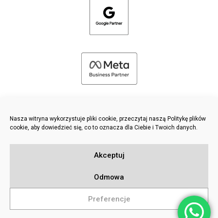
Nasza witryna wykorzystuje pliki cookie, przeczytaj naszą Politykę plików
cookie, aby dowiedzieć się, co to oznacza dla Ciebie i Twoich danych.
©
2026 FRESH PIES LTD - WSZELKIE PRAWA ZASTRZEŻONE
Akceptuj
Polityka prywatności i plików cookie
Baza wiedzy
Odmowa
Sitemap
Preferencje