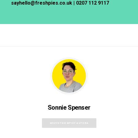
sayhello@freshpies.co.uk
|
0207 112 9117
Sonnie Spenser
WSZYSTKIE WPISY AUTORA