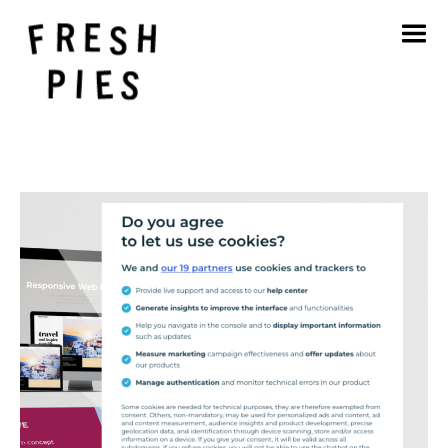
Strona główna
O
Czym się zajmujemy
Nasza praca
Blog
Kontakt