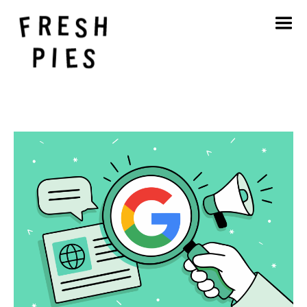
Accueil
A propos de
Ce que nous faisons
Notre travail
Blog
Contact