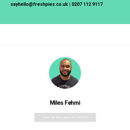
sayhello@freshpies.co.uk
|
0207 112 9117
Miles Fehmi
TOUS LES MESSAGES DE L'AUTEUR