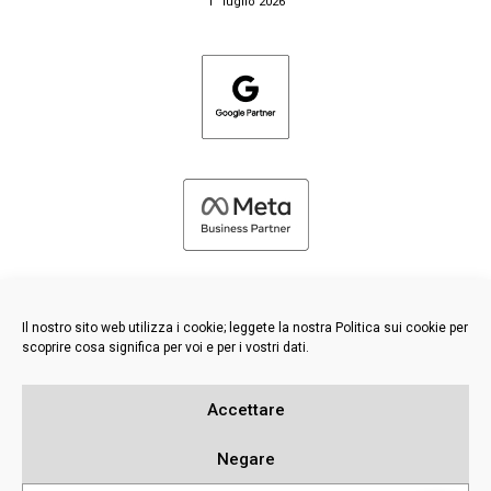
1° luglio 2026
Il nostro sito web utilizza i cookie; leggete la nostra Politica sui cookie per
scoprire cosa significa per voi e per i vostri dati.
©
2026 FRESH PIES LTD - TUTTI I DIRITTI RISERVATI
Accettare
Informativa sulla privacy e sui cookie
Base di conoscenza
Negare
Mappa del sito