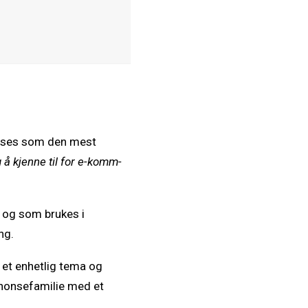
 anses som den mest
 å kjenne til for e-komm-
, og som brukes i
ng.
 et enhetlig tema og
nonsefamilie med et