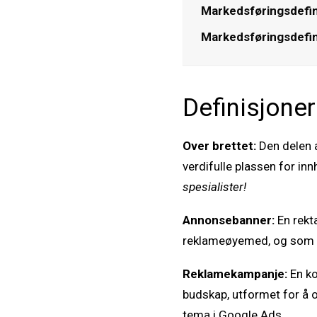
Markedsføringsdefinis
Markedsføringsdefini
Definisjoner
Over brettet:
Den delen a
verdifulle plassen for in
spesialister!
Annonsebanner:
En rekt
reklameøyemed, og som van
Reklamekampanje:
En k
budskap, utformet for å
tema i Google Ads.