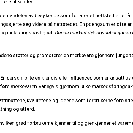
tere til kunder.
sentandelen av besøkende som forlater et nettsted etter å h
engasjerte seg videre på nettstedet. En poengsum er ofte en 
rlig innlastingshastighet.
Denne markedsføringsdefinisjonen er 
dene støtter og promoterer en merkevare gjennom jungelte
En person, ofte en kjendis eller influencer, som er ansatt av 
øre merkevaren, vanligvis gjennom ulike markedsføringsakti
ttributtene, kvalitetene og ideene som forbrukerne forbind
tning og atferd.
hvilken grad forbrukerne kjenner til og gjenkjenner et varem