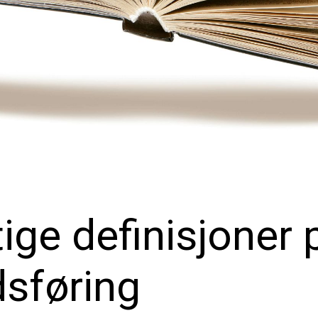
ige definisjoner 
sføring