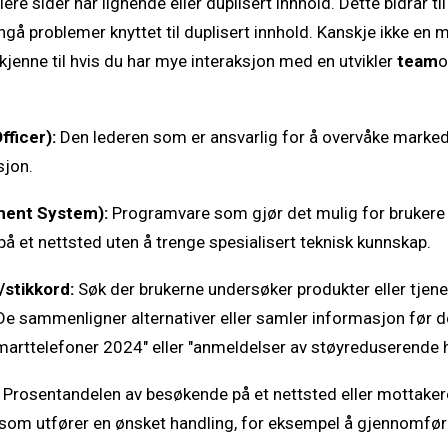
lere sider har lignende eller duplisert innhold. Dette bidrar ti
gå problemer knyttet til duplisert innhold. Kanskje ikke en 
 kjenne til hvis du har mye interaksjon med en utvikler
team
o
ficer):
Den lederen som er ansvarlig for å overvåke marked
sjon.
ent System):
Programvare som gjør det mulig for brukere 
på et nettsted uten å trenge spesialisert teknisk kunnskap.
/stikkord:
Søk der brukerne undersøker produkter eller tjen
 De sammenligner alternativer eller samler informasjon før d
smarttelefoner 2024" eller "anmeldelser av støyreduserende 
Prosentandelen av besøkende på et nettsted eller mottaker
m utfører en ønsket handling, for eksempel å gjennomføre