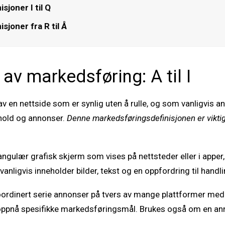
joner I til Q
sjoner fra R til Å
 av markedsføring: A til I
v en nettside som er synlig uten å rulle, og som vanligvis
nhold og annonser.
Denne markedsføringsdefinisjonen er viktig
angulær grafisk skjerm som vises på nettsteder eller i apper
ligvis inneholder bilder, tekst og en oppfordring til handli
oordinert serie annonser på tvers av mange plattformer med
 oppnå spesifikke markedsføringsmål. Brukes også om en an