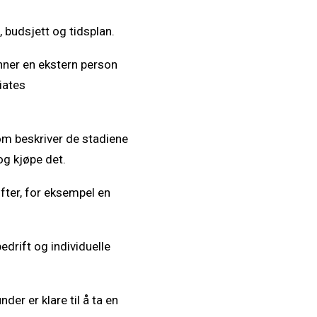
budsjett og tidsplan.
nner en ekstern person
liates
m beskriver de stadiene
og kjøpe det.
fter, for eksempel en
drift og individuelle
der er klare til å ta en