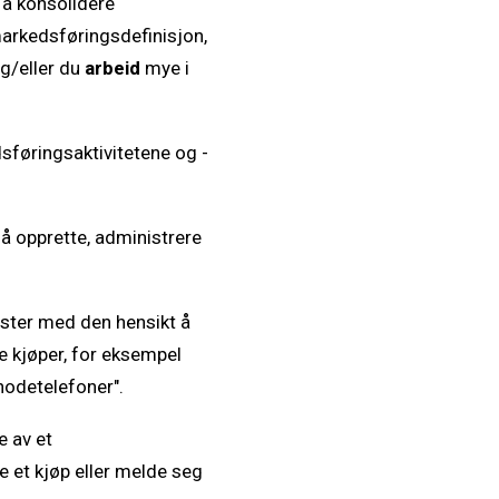
l å konsolidere
markedsføringsdefinisjon,
g/eller du
arbeid
mye i
sføringsaktivitetene og -
å opprette, administrere
ester med den hensikt å
e kjøper, for eksempel
hodetelefoner".
e av et
 et kjøp eller melde seg