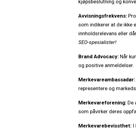
kjøpsbeslutning og konver
Avvisningsfrekvens:
Pro
som indikerer at de ikke 
innholdsrelevans eller då
SEO-spesialister!
Brand Advocacy:
Når kun
og positive anmeldelser.
Merkevareambassadør:
representere og markedsf
Merkevareforening:
De a
som påvirker deres oppfa
Merkevarebevissthet:
I 