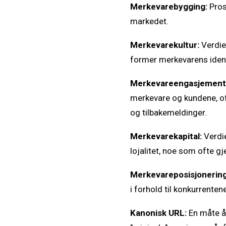
Merkevarebygging:
Pros
markedet.
Merkevarekultur:
Verdie
former merkevarens ident
Merkevareengasjement
merkevare og kundene, of
og tilbakemeldinger.
Merkevarekapital:
Verdie
lojalitet, noe som ofte g
Merkevareposisjonerin
i forhold til konkurrentene
Kanonisk URL:
En måte å 