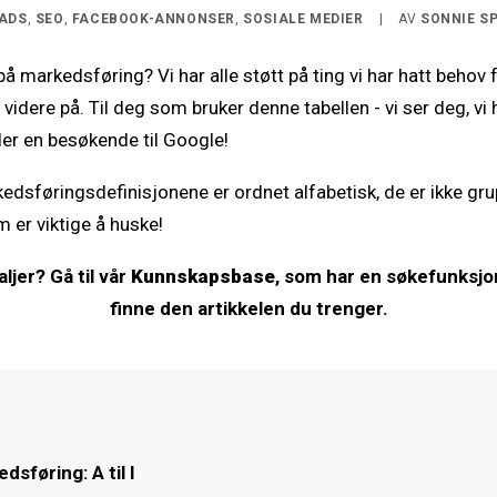
ADS
,
SEO
,
FACEBOOK-ANNONSER
,
SOSIALE MEDIER
|
AV
SONNIE S
å markedsføring? Vi har alle støtt på ting vi har hatt behov f
 videre på. Til deg som bruker denne tabellen - vi ser deg, vi
er en besøkende til Google!
kedsføringsdefinisjonene er ordnet alfabetisk, de er ikke gru
m er viktige å huske!
aljer? Gå til vår
Kunnskapsbase
, som har en søkefunksjo
finne den artikkelen du trenger.
dsføring: A til I