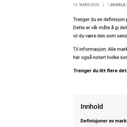
13. MARS 2025
|
I
GOOGLE 
Trenger du en definisjon p
Dette er vår måte å gi det
vil du være den som send
Til informasjon: Alle mar
har også notert hvilke so
Trenger du litt flere det
Innhold
Definisjoner av marke