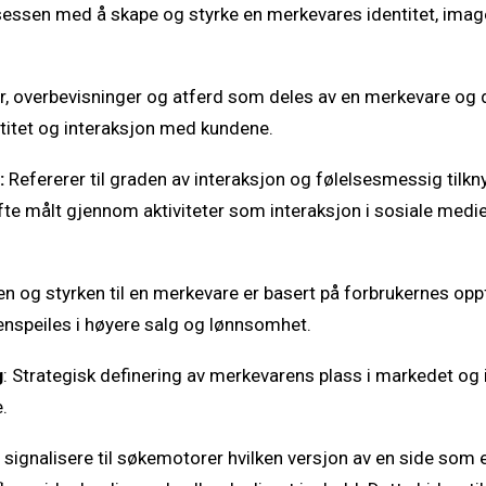
essen med å skape og styrke en merkevares identitet, image
r, overbevisninger og atferd som deles av en merkevare og
itet og interaksjon med kundene.
:
Refererer til graden av interaksjon og følelsesmessig tilk
te målt gjennom aktiviteter som interaksjon i sosiale medie
n og styrken til en merkevare er basert på forbrukernes opp
jenspeiles i høyere salg og lønnsomhet.
g
: Strategisk definering av merkevarens plass i markedet og 
.
signalisere til søkemotorer hvilken versjon av en side som e