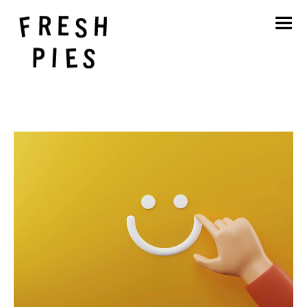
Strona główna
O
Czym się zajmujemy
Nasza praca
Blog
Kontakt