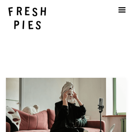
Strona główna
O
Czym się zajmujemy
Nasza praca
Blog
Kontakt