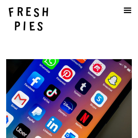
Strona główna
O
Czym się zajmujemy
Nasza praca
Blog
Kontakt