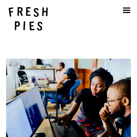
Accueil
A propos de
Ce que nous faisons
Notre travail
Blog
Contact