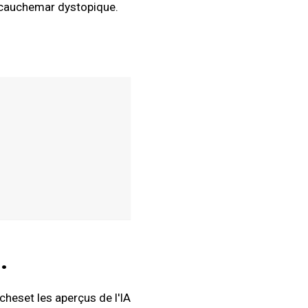
un cauchemar dystopique.
.
rches
et les aperçus de l'IA