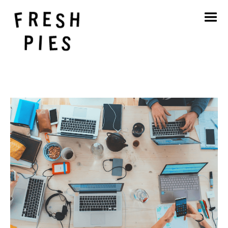
Hjem
Om
Hva vi gjør
Vårt arbeid
Blogg
Kontakt