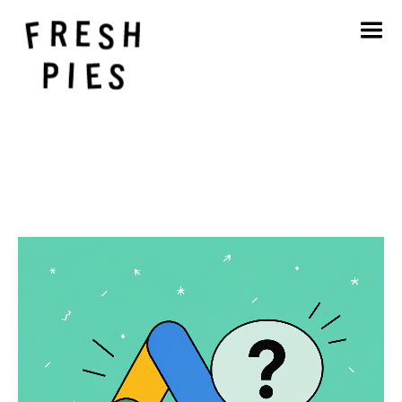
Hjem
Om
Hva vi gjør
Vårt arbeid
Blogg
Kontakt