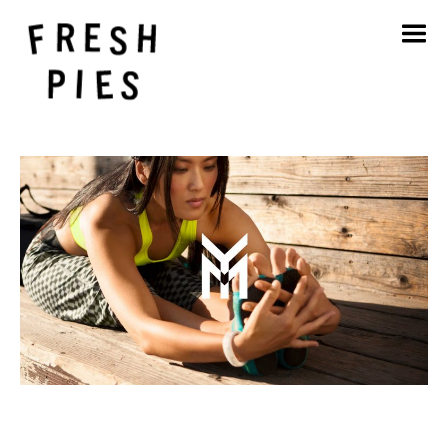
Início
Sobre
O que fazemos
O nosso trabalho
Blogue
Contacto