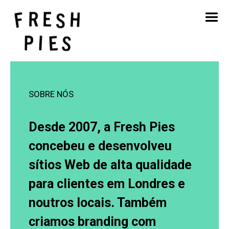
Início
Sobre
O que fazemos
O nosso trabalho
SOBRE NÓS
Blogue
Contacto
Desde 2007, a Fresh Pies
concebeu e desenvolveu
sítios Web de alta qualidade
para clientes em Londres e
noutros locais. Também
criamos branding com