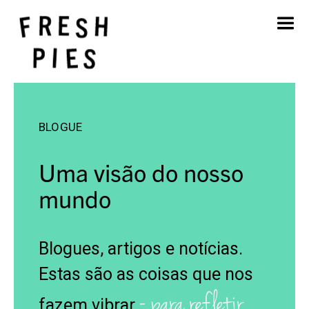
Início
Sobre
O que fazemos
O nosso trabalho
BLOGUE
Blogue
Contacto
Uma visão do nosso
mundo
Blogues, artigos e notícias.
Estas são as coisas que nos
- para refletir.
fazem vibrar