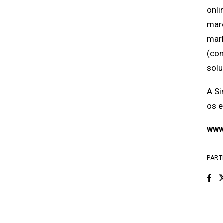
onli
marc
mark
(com
solu
A Si
os e
www
PART