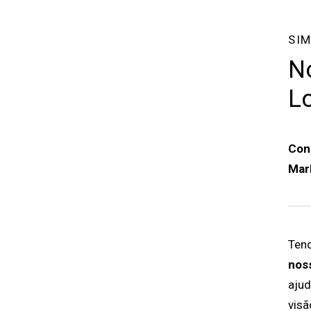
SIM
No
L
Con
Mark
Ten
nos
ajud
visã