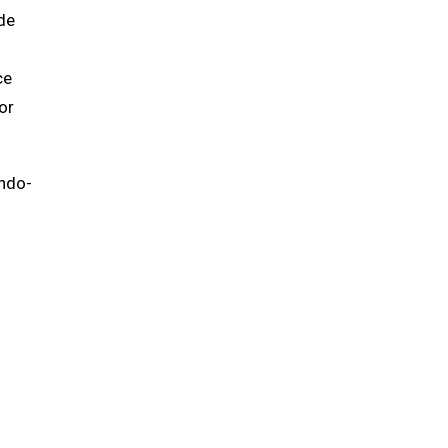
de
ce
or
ando-