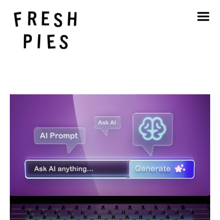
Início
Sobre
O que fazemos
O nosso trabalho
Blogue
Contacto