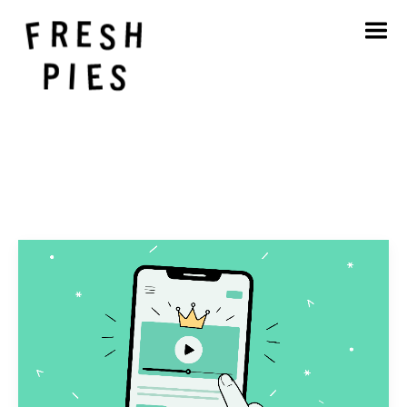
Início
Sobre
O que fazemos
O nosso trabalho
Blogue
Contacto