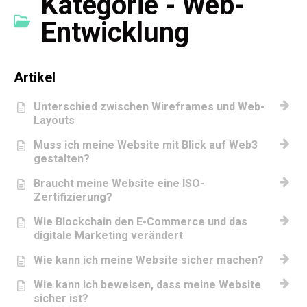
Kategorie - Web-
Entwicklung
Artikel
Unterschied zwischen Wireframes und Web-
Layouts
Muss ich meine Website mit Blick auf Web3
gestalten?
Braucht meine Website eine ISO-
Zertifizierung?
Wie Blockchain den E-Commerce und das
digitale Marketing verändert
Wie kann ich meine Website sicher machen?
Wie kann ich beweisen, dass meine Website
sicher ist?