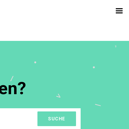
fen?
SUCHE