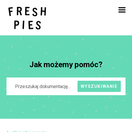
Strona główna
O
Czym się zajmujemy
Nasza praca
Blog
Kontakt
Jak możemy pomóc?
WYSZUKIWANIE