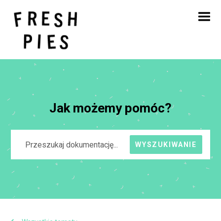
Strona główna
O
Czym się zajmujemy
Nasza praca
Blog
Kontakt
Jak możemy pomóc?
WYSZUKIWANIE