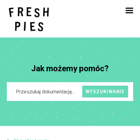
Strona główna
O
Czym się zajmujemy
Nasza praca
Blog
Kontakt
Jak możemy pomóc?
WYSZUKIWANIE