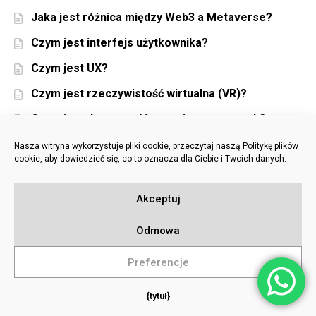
Jaka jest różnica między Web3 a Metaverse?
Czym jest interfejs użytkownika?
Czym jest UX?
Czym jest rzeczywistość wirtualna (VR)?
Czym jest dostępność stron internetowych?
Czym jest analityka internetowa?
Nasza witryna wykorzystuje pliki cookie, przeczytaj naszą Politykę plików
cookie, aby dowiedzieć się, co to oznacza dla Ciebie i Twoich danych.
Czym jest projektowanie stron internetowych?
Czym jest czytelność stron internetowych?
Akceptuj
Czym jest Web3?
Odmowa
Czym jest architektura stron internetowych?
Preferencje
Jaka jest najlepsza platforma dla mojego sklepu
eCommerce?
{tytuł}
Dlaczego potrzebuję mapy witryny dla mojej