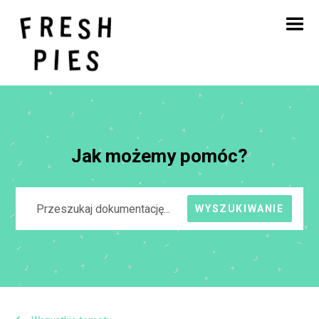
Strona główna
O
Czym się zajmujemy
Nasza praca
Blog
Kontakt
Jak możemy pomóc?
WYSZUKIWANIE