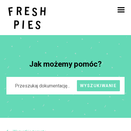
Strona główna
O
Czym się zajmujemy
Nasza praca
Blog
Kontakt
Jak możemy pomóc?
WYSZUKIWANIE