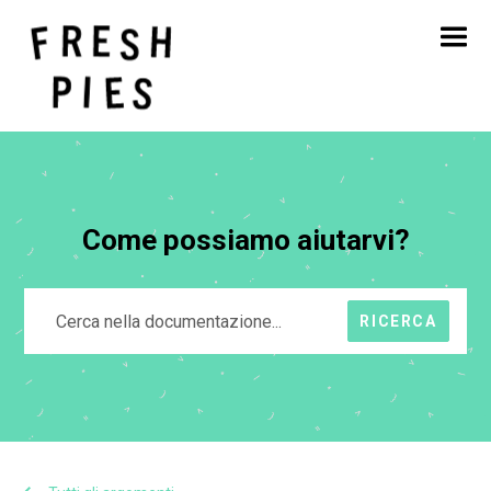
Casa
Circa
Cosa facciamo
Il nostro lavoro
Blog
Contatto
Come possiamo aiutarvi?
RICERCA