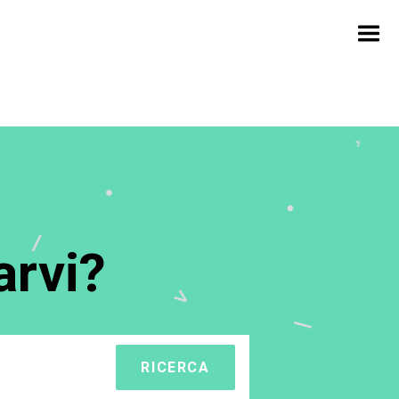
rvi?
RICERCA