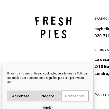
SAREMO L
sayhel
020 71
CI TROVA
La casa
2/10 Ba
Londra
Il nostro sito web utilizza i cookie; leggete la nostra Politica
sui cookie per scoprire cosa significa per voi e per i vostri
dati.
©
2026 FRE
Accettare
Negare
Preferenze
{titolo}