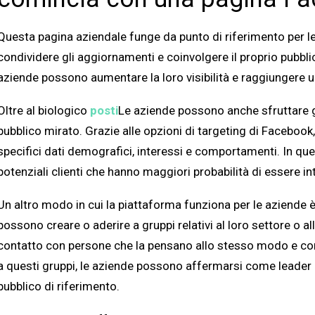
Questa pagina aziendale funge da punto di riferimento per le
condividere gli aggiornamenti e coinvolgere il proprio pubbl
aziende possono aumentare la loro visibilità e raggiungere u
Oltre al biologico
posti
Le aziende possono anche sfruttare g
pubblico mirato. Grazie alle opzioni di targeting di Facebook
specifici dati demografici, interessi e comportamenti. In q
potenziali clienti che hanno maggiori probabilità di essere int
Un altro modo in cui la piattaforma funziona per le aziende è
possono creare o aderire a gruppi relativi al loro settore o al
contatto con persone che la pensano allo stesso modo e con 
a questi gruppi, le aziende possono affermarsi come leader de
pubblico di riferimento.