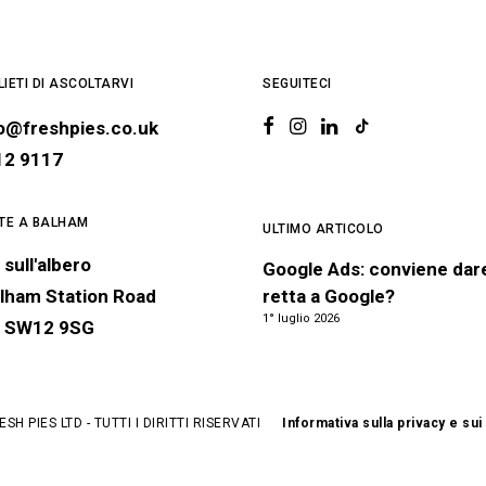
IETI DI ASCOLTARVI
SEGUITECI
lo@freshpies.co.uk
12 9117
TE A BALHAM
ULTIMO ARTICOLO
 sull'albero
Google Ads: conviene dar
lham Station Road
retta a Google?
1° luglio 2026
, SW12 9SG
SH PIES LTD - TUTTI I DIRITTI RISERVATI
Informativa sulla privacy e su