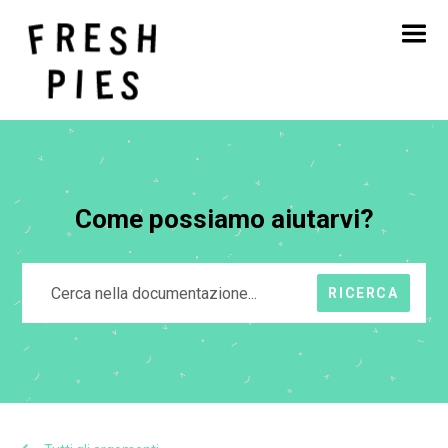
Casa
Circa
Cosa facciamo
Il nostro lavoro
Blog
Contatto
Come possiamo aiutarvi?
RICERCA