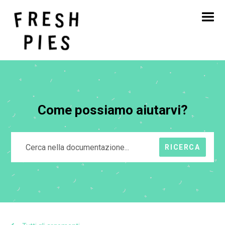
Casa
Circa
Cosa facciamo
Il nostro lavoro
Blog
Contatto
Come possiamo aiutarvi?
RICERCA