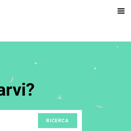
rvi?
RICERCA