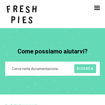
Casa
Circa
Cosa facciamo
Il nostro lavoro
Blog
Contatto
Come possiamo aiutarvi?
RICERCA