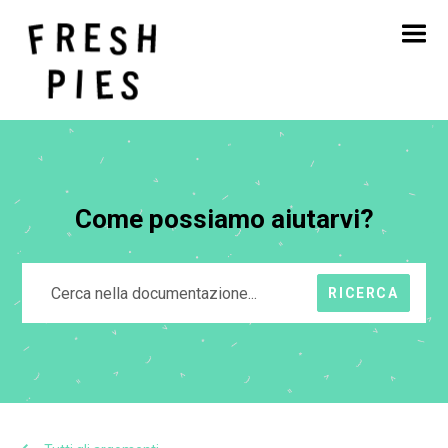
Casa
Circa
Cosa facciamo
Il nostro lavoro
Blog
Contatto
Come possiamo aiutarvi?
RICERCA