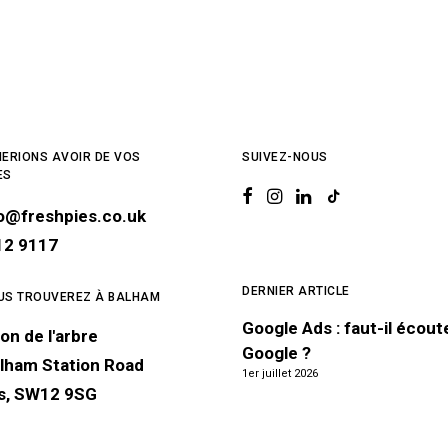
ERIONS AVOIR DE VOS
SUIVEZ-NOUS
ES
lo@freshpies.co.uk
12 9117
DERNIER ARTICLE
US TROUVEREZ À BALHAM
Google Ads : faut-il écout
on de l'arbre
Google ?
lham Station Road
1er juillet 2026
s, SW12 9SG