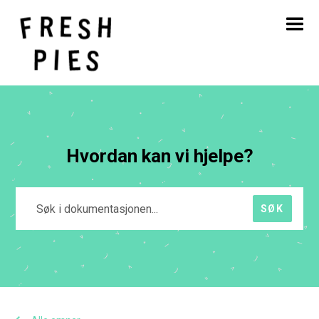
Hjem
Om
Hva vi gjør
Vårt arbeid
Blogg
Kontakt
Hvordan kan vi hjelpe?
SØK