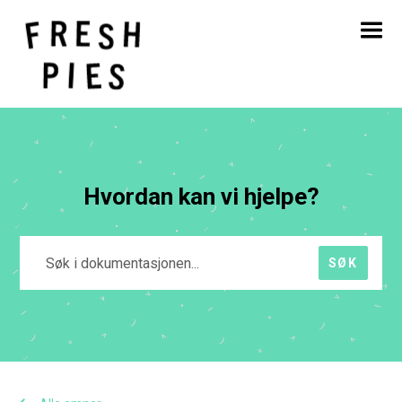
Hjem
Om
Hva vi gjør
Vårt arbeid
Blogg
Kontakt
Hvordan kan vi hjelpe?
SØK