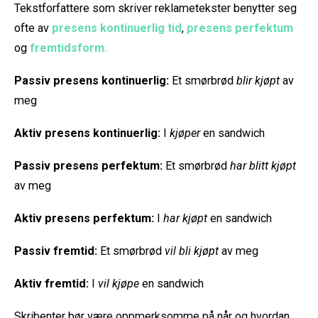
Tekstforfattere som skriver reklametekster benytter seg
ofte av
presens kontinuerlig tid
,
presens perfektum
og
fremtidsform.
Passiv presens kontinuerlig:
Et smørbrød
blir kjøpt
av
meg
Aktiv presens kontinuerlig:
I
kjøper
en sandwich
Passiv presens perfektum:
Et smørbrød
har blitt kjøpt
av meg
Aktiv presens perfektum:
I
har kjøpt
en sandwich
Passiv fremtid:
Et smørbrød
vil bli kjøpt
av meg
Aktiv fremtid:
I
vil kjøpe
en sandwich
Skribenter bør være oppmerksomme på når og hvordan