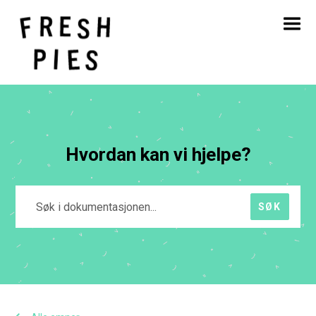
Hjem
Om
Hva vi gjør
Vårt arbeid
Blogg
Kontakt
Hvordan kan vi hjelpe?
SØK