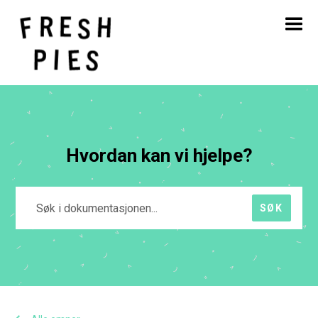
Hjem
Om
Hva vi gjør
Vårt arbeid
Blogg
Kontakt
Hvordan kan vi hjelpe?
SØK