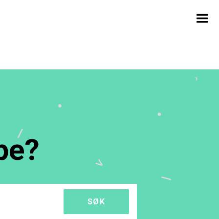
pe?
SØK