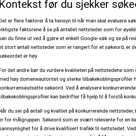
Kontekst før du sjekker søk
Det er flere faktorer å ta hensyn til når man skal evaluere s
viktigste faktorene å se på antallet nettsteder som for øyebl
kan du finne ut ved å gjøre et enkelt Google-søk og se på re
et stort antall nettsteder som er rangert for et søkeord, er
søkeordet er høy.
For det andre bør du vurdere kvaliteten på nettstedene som 
med høy domeneautoritet og sterke tilbakekoblingsprofiler h
konkurranseutsatte søkeord. Ved å analysere konkurrerend
tilbakekoblingsprofiler kan bedrifter få hjelp til å forstå ko
Når du ser på antall og kvalitet på konkurrerende nettsteder
er for målgruppen. Søkeord som er svært relevante for en bedr
sannsynlighet for å drive kvalifisert trafikk til nettstedet. 