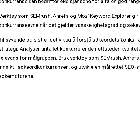
konkurranse kan bedrifter øke sjansene for å få en god rang
Verktøy som SEMrush, Ahrefs og Moz' Keyword Explorer gir v
konkurranseevne når det gjelder vanskelighetsgrad og søkevo
Til syvende og sist er det viktig å forstå søkeordets konkurr
strategi. Analyser antallet konkurrerende nettsteder, kvalit
relevans for målgruppen. Bruk verktøy som SEMrush, Ahrefs o
innsikt i søkeordkonkurransen, og utvikle en målrettet SEO-st
søkemotorene.