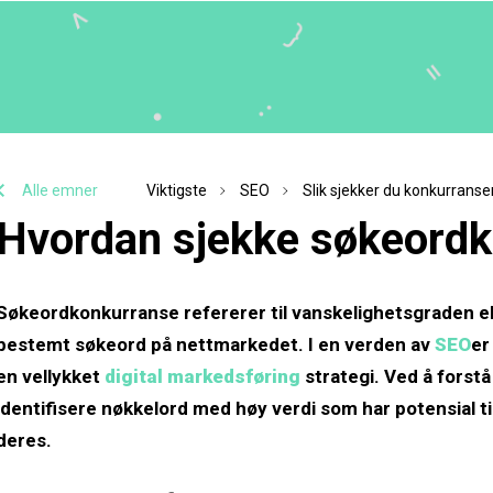
Alle emner
Viktigste
SEO
Slik sjekker du konkurrans
Hvordan sjekke søkeord
Søkeordkonkurranse refererer til vanskelighetsgraden el
bestemt søkeord på nettmarkedet. I en verden av
SEO
er
en vellykket
digital markedsføring
strategi. Ved å forst
identifisere nøkkelord med høy verdi som har potensial til 
deres.