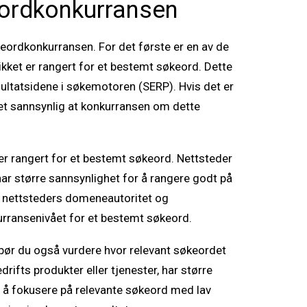
eordkonkurransen
økeordkonkurransen. For det første er en av de
ikket er rangert for et bestemt søkeord. Dette
sultatsidene i søkemotoren (SERP). Hvis det er
 det sannsynlig at konkurransen om dette
er rangert for et bestemt søkeord. Nettsteder
ar større sannsynlighet for å rangere godt på
e nettsteders domeneautoritet og
nkurransenivået for et bestemt søkeord.
, bør du også vurdere hvor relevant søkeordet
ifts produkter eller tjenester, har større
Ved å fokusere på relevante søkeord med lav