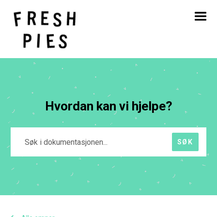
Hjem
Om
Hva vi gjør
Vårt arbeid
Blogg
Kontakt
Hvordan kan vi hjelpe?
SØK