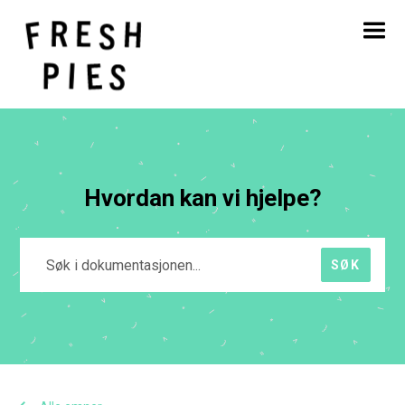
Hjem
Om
Hva vi gjør
Vårt arbeid
Blogg
Kontakt
Hvordan kan vi hjelpe?
SØK