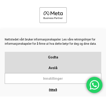
Nettstedet vårt bruker informasjonskapsler. Les våre retningslinjer for
informasjonskapsler for å finne ut hva dette betyr for deg og dine data.
©
2026 FRESH PIES LTD - ALLE RETTIGHETER FORBEHOLDT
Godta
Retningslinjer for personvern og informasjonskapsler
Kunnskapsbase
Avslå
Sitemap
Innstillinger
{tittel}
Populære søk