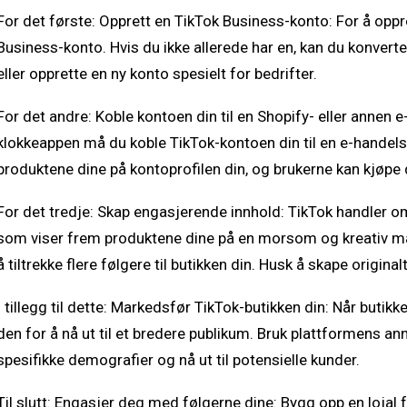
For det første: Opprett en TikTok Business-konto: For å oppr
Business-konto. Hvis du ikke allerede har en, kan du konverte
eller opprette en ny konto spesielt for bedrifter.
For det andre: Koble kontoen din til en Shopify- eller annen 
klokkeappen må du koble TikTok-kontoen din til en e-handel
produktene dine på kontoprofilen din, og brukerne kan kjøpe d
For det tredje: Skap engasjerende innhold: TikTok handler o
som viser frem produktene dine på en morsom og kreativ må
å tiltrekke flere følgere til butikken din. Husk å skape origina
I tillegg til dette: Markedsfør TikTok-butikken din: Når butikk
den for å nå ut til et bredere publikum. Bruk plattformens a
spesifikke demografier og nå ut til potensielle kunder.
Til slutt: Engasjer deg med følgerne dine: Bygg opp en lojal