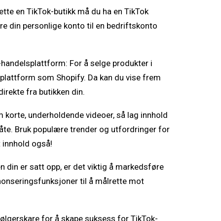
ette en TikTok-butikk må du ha en TikTok
re din personlige konto til en bedriftskonto
e-handelsplattform: For å selge produkter i
splattform som Shopify. Da kan du vise frem
irekte fra butikken din.
m korte, underholdende videoer, så lag innhold
te. Bruk populære trender og utfordringer for
lt innhold også!
en din er satt opp, er det viktig å markedsføre
nnonseringsfunksjoner til å målrette mot
 følgerskare for å skape suksess for TikTok-