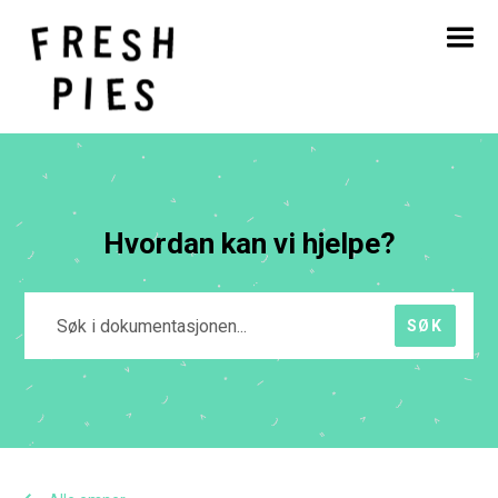
Hjem
Om
Hva vi gjør
Vårt arbeid
Blogg
Kontakt
Hvordan kan vi hjelpe?
SØK