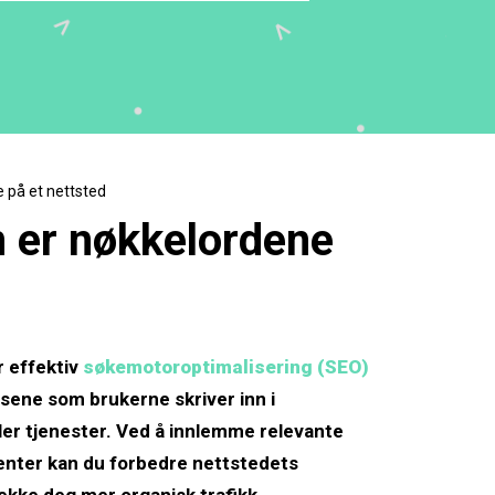
 på et nettsted
m er nøkkelordene
r effektiv
søkemotoroptimalisering (SEO)
asene som brukerne skriver inn i
ler tjenester. Ved å innlemme relevante
enter kan du forbedre nettstedets