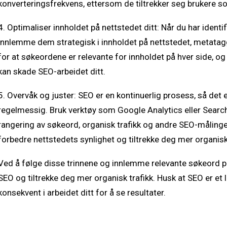
konverteringsfrekvens, ettersom de tiltrekker seg brukere 
4. Optimaliser innholdet på nettstedet ditt: Når du har ident
innlemme dem strategisk i innholdet på nettstedet, metatagger
for at søkeordene er relevante for innholdet på hver side, o
kan skade SEO-arbeidet ditt.
5. Overvåk og juster: SEO er en kontinuerlig prosess, så det 
regelmessig. Bruk verktøy som Google Analytics eller Search
rangering av søkeord, organisk trafikk og andre SEO-målinge
forbedre nettstedets synlighet og tiltrekke deg mer organisk 
Ved å følge disse trinnene og innlemme relevante søkeord på
SEO og tiltrekke deg mer organisk trafikk. Husk at SEO er et 
konsekvent i arbeidet ditt for å se resultater.