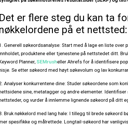
synlighet på søkemotorenes resultatsider (SERP) og tiltr
Det er flere steg du kan ta fo
nøkkelordene på et nettsted:
1. Generell søkeordsanalyse: Start med å lage en liste over 
innholdet, produktene eller tjenestene på nettstedet ditt. 
Keyword Planner,
SEMrush
eller Ahrefs for å identifisere pop
nisje. Se etter søkeord med høyt søkevolum og lav konkurra
2. Analyser konkurrentene dine: Studer søkeordene som konk
nettsidene sine, metatagger og andre elementer. Identifiser 
nettsteder, og vurder å innlemme lignende søkeord på ditt e
3. Bruk nøkkelord med lang hale: I tillegg til brede søkeord 
mer spesifikke og målrettede. Longtail-søkeord har vanligv