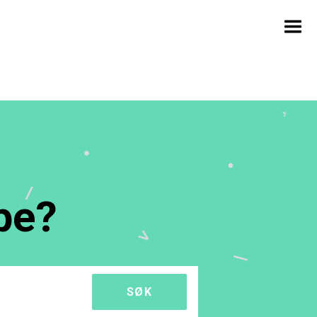
pe?
SØK